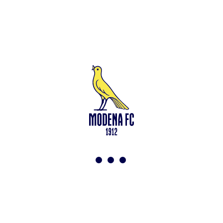
Leggi anche
Test in famiglia allo Zelocchi: gol e ritmi sostenuti
<-
Torna a News
VAI ALLO SHOP
ABBONATI ORA
Modena F.C. 2018 s.r.l
Viale Monte Kosica, 128
41121 Modena
info@modenacalcio.com
Centralino 059/8300061
MODENA F.C. 2018 S.r.l. Società con unico socio – Società
soggetta all’attività di direzione e coordinamento di Rivetex S.r.l.
Sede legale in Modena (MO) – Viale Monte Kosica n.128 –
Capitale Sociale di 2.000.000 € – interamente versato. Iscritta al n.
94194040369 del Registro delle Imprese di Modena – Iscritta al n.