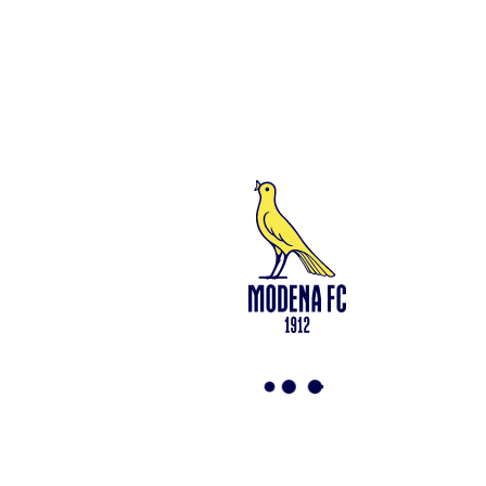
94194040369 del Registro delle Imprese di Modena – Iscritta al n.
418953 del R.E.A presso la C.C.I.A.A. di Modena – Codice Fiscale
n. 94194040369 – Partita IVA n. 03814190363 Tutto il materiale
presente su questo sito è protetto dalle leggi sul copyright. Ne è
vietata la riproduzione senza l’autorizzazione di Modena F.C. 2018
s.r.l Copyright © 2018 Modena F.C. 2018 s.r.l
Social