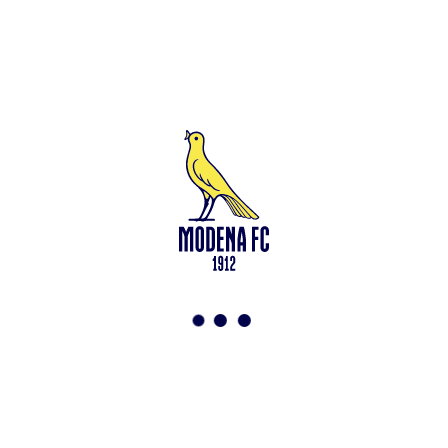
Leggi anche
Test in famiglia allo Zelocchi: gol e ritmi sostenuti
<-
Torna a News
VAI ALLO SHOP
ABBONATI ORA
Modena F.C. 2018 s.r.l
Viale Monte Kosica, 128
41121 Modena
info@modenacalcio.com
Centralino 059/8300061
MODENA F.C. 2018 S.r.l. Società con unico socio – Società
soggetta all’attività di direzione e coordinamento di Rivetex S.r.l.
Sede legale in Modena (MO) – Viale Monte Kosica n.128 –
Capitale Sociale di 2.000.000 € – interamente versato. Iscritta al n.
94194040369 del Registro delle Imprese di Modena – Iscritta al n.