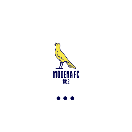
Leggi anche
Francesco Zampano: gialloblù fino al 2028
<-
Torna a News
VAI ALLO SHOP
ABBONATI ORA
Modena F.C. 2018 s.r.l
Viale Monte Kosica, 128
41121 Modena
info@modenacalcio.com
Centralino 059/8300061
MODENA F.C. 2018 S.r.l. Società con unico socio – Società
soggetta all’attività di direzione e coordinamento di Rivetex S.r.l.
Sede legale in Modena (MO) – Viale Monte Kosica n.128 –
Capitale Sociale di 2.000.000 € – interamente versato. Iscritta al n.