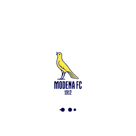
Leggi anche
Francesco Zampano: gialloblù fino al 2028
<-
Torna a News
VAI ALLO SHOP
ABBONATI ORA
Modena F.C. 2018 s.r.l
Viale Monte Kosica, 128
41121 Modena
info@modenacalcio.com
Centralino 059/8300061
MODENA F.C. 2018 S.r.l. Società con unico socio – Società