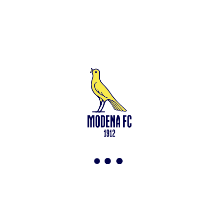
Leggi anche
Test in famiglia allo Zelocchi: gol e ritmi sostenuti
<-
Torna a News
VAI ALLO SHOP
ABBONATI ORA
Modena F.C. 2018 s.r.l
Viale Monte Kosica, 128
41121 Modena
info@modenacalcio.com
Centralino 059/8300061
MODENA F.C. 2018 S.r.l. Società con unico socio – Società
soggetta all’attività di direzione e coordinamento di Rivetex S.r.l.
Sede legale in Modena (MO) – Viale Monte Kosica n.128 –
Capitale Sociale di 2.000.000 € – interamente versato. Iscritta al n.