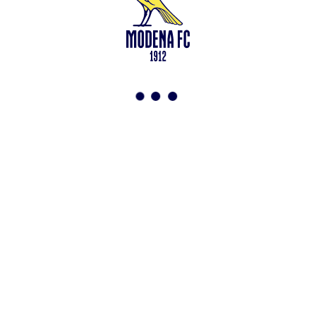
Leggi anche
Test in famiglia allo Zelocchi: gol e ritmi sostenuti
<-
Torna a News
VAI ALLO SHOP
ABBONATI ORA
Modena F.C. 2018 s.r.l
Viale Monte Kosica, 128
41121 Modena
info@modenacalcio.com
Centralino 059/8300061
MODENA F.C. 2018 S.r.l. Società con unico socio – Società