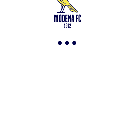
Leggi anche
Venezia-Modena: le info per il Settore Ospiti
<-
Torna a News
VAI ALLO SHOP
ABBONATI ORA
Modena F.C. 2018 s.r.l
Viale Monte Kosica, 128
41121 Modena
info@modenacalcio.com
Centralino 059/8300061