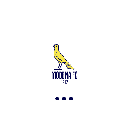
Leggi anche
Francesco Zampano: gialloblù fino al 2028
<-
Torna a News
VAI ALLO SHOP
ABBONATI ORA
Modena F.C. 2018 s.r.l
Viale Monte Kosica, 128
41121 Modena
info@modenacalcio.com
Centralino 059/8300061
MODENA F.C. 2018 S.r.l. Società con unico socio – Società
soggetta all’attività di direzione e coordinamento di Rivetex S.r.l.
Sede legale in Modena (MO) – Viale Monte Kosica n.128 –