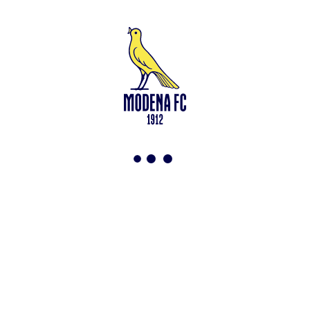
Leggi anche
Modena-Vis Pesaro: amichevole sospesa per infortunio
<-
Torna a News
VAI ALLO SHOP