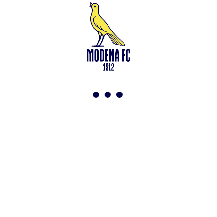
Leggi anche
Under 15: via alla preparazione a Saliceta
<-
Torna a News
VAI ALLO SHOP
ABBONATI ORA