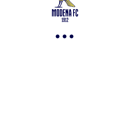
Leggi anche
Under 15: via alla preparazione a Saliceta
<-
Torna a News
VAI ALLO SHOP
ABBONATI ORA
Modena F.C. 2018 s.r.l
Viale Monte Kosica, 128
41121 Modena
info@modenacalcio.com
Centralino 059/8300061
MODENA F.C. 2018 S.r.l. Società con unico socio – Società
soggetta all’attività di direzione e coordinamento di Rivetex S.r.l.