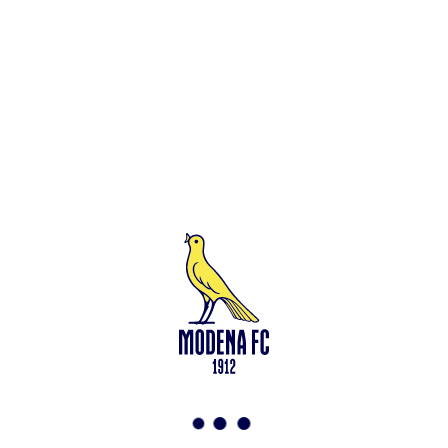
Leggi anche
Francesco Zampano: gialloblù fino al 2028
<-
Torna a News
VAI ALLO SHOP
ABBONATI ORA