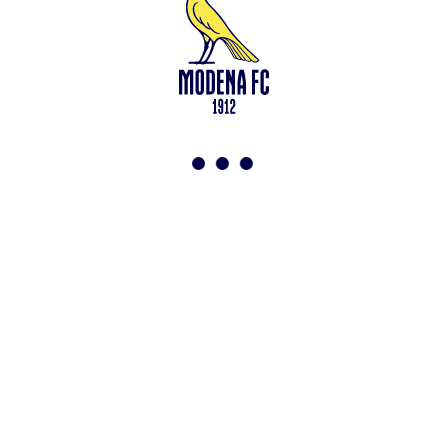
Leggi anche
Modena-Vis Pesaro: amichevole sospesa per infortunio
<-
Torna a News
VAI ALLO SHOP
ABBONATI ORA
Modena F.C. 2018 s.r.l
Viale Monte Kosica, 128
41121 Modena