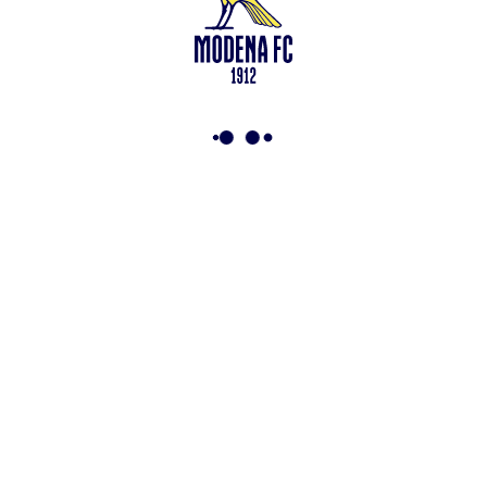
Leggi anche
Test in famiglia allo Zelocchi: gol e ritmi sostenuti
<-
Torna a News
VAI ALLO SHOP
ABBONATI ORA
Modena F.C. 2018 s.r.l
Viale Monte Kosica, 128
41121 Modena
info@modenacalcio.com
Centralino 059/8300061
MODENA F.C. 2018 S.r.l. Società con unico socio – Società
soggetta all’attività di direzione e coordinamento di Rivetex S.r.l.