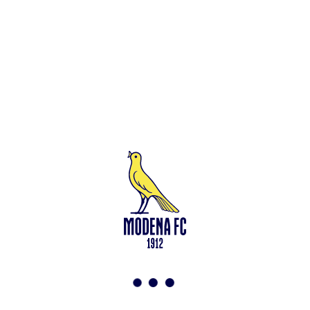
Leggi anche
Francesco Zampano: gialloblù fino al 2028
<-
Torna a News
VAI ALLO SHOP
ABBONATI ORA
Modena F.C. 2018 s.r.l