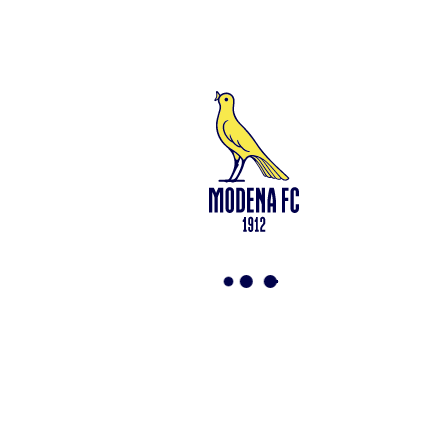
Capitale Sociale di 2.000.000 € – interamente versato. Iscritta al n.
94194040369 del Registro delle Imprese di Modena – Iscritta al n.
418953 del R.E.A presso la C.C.I.A.A. di Modena – Codice Fiscale
n. 94194040369 – Partita IVA n. 03814190363 Tutto il materiale
presente su questo sito è protetto dalle leggi sul copyright. Ne è
vietata la riproduzione senza l’autorizzazione di Modena F.C. 2018
s.r.l Copyright © 2018 Modena F.C. 2018 s.r.l
Social