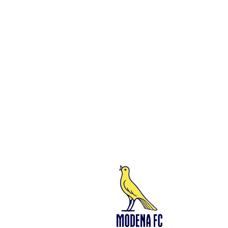
n. 94194040369 – Partita IVA n. 03814190363 Tutto il materiale
presente su questo sito è protetto dalle leggi sul copyright. Ne è
vietata la riproduzione senza l’autorizzazione di Modena F.C. 2018
s.r.l Copyright © 2018 Modena F.C. 2018 s.r.l
Social