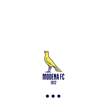
Leggi anche
Francesco Zampano: gialloblù fino al 2028
<-
Torna a News
VAI ALLO SHOP
ABBONATI ORA
Modena F.C. 2018 s.r.l
Viale Monte Kosica, 128