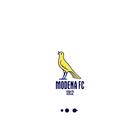
Leggi anche
Modena-Vis Pesaro: amichevole sospesa per infortunio
<-
Torna a News
VAI ALLO SHOP
ABBONATI ORA
Modena F.C. 2018 s.r.l
Viale Monte Kosica, 128
41121 Modena
info@modenacalcio.com
Centralino 059/8300061
MODENA F.C. 2018 S.r.l. Società con unico socio – Società
soggetta all’attività di direzione e coordinamento di Rivetex S.r.l.