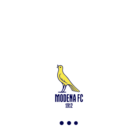
Leggi anche
Francesco Zampano: gialloblù fino al 2028
<-
Torna a News
VAI ALLO SHOP
ABBONATI ORA
Modena F.C. 2018 s.r.l
Viale Monte Kosica, 128