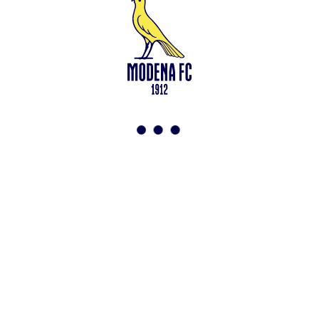
Leggi anche
Francesco Zampano: gialloblù fino al 2028
<-
Torna a News
VAI ALLO SHOP
ABBONATI ORA
Modena F.C. 2018 s.r.l
Viale Monte Kosica, 128