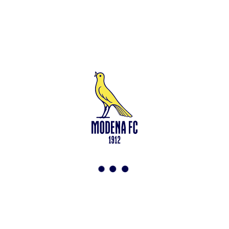
Leggi anche
Modena-Vis Pesaro: amichevole sospesa per infortunio
<-
Torna a News
VAI ALLO SHOP
ABBONATI ORA
Modena F.C. 2018 s.r.l
Viale Monte Kosica, 128
41121 Modena
info@modenacalcio.com
Centralino 059/8300061
MODENA F.C. 2018 S.r.l. Società con unico socio – Società
soggetta all’attività di direzione e coordinamento di Rivetex S.r.l.
Sede legale in Modena (MO) – Viale Monte Kosica n.128 –
Capitale Sociale di 2.000.000 € – interamente versato. Iscritta al n.