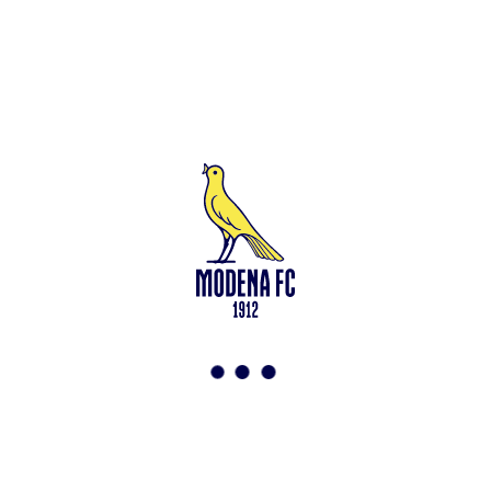
Leggi anche
Francesco Zampano: gialloblù fino al 2028
<-
Torna a News
VAI ALLO SHOP
ABBONATI ORA
Modena F.C. 2018 s.r.l
Viale Monte Kosica, 128
41121 Modena
info@modenacalcio.com
Centralino 059/8300061
MODENA F.C. 2018 S.r.l. Società con unico socio – Società
soggetta all’attività di direzione e coordinamento di Rivetex S.r.l.
Sede legale in Modena (MO) – Viale Monte Kosica n.128 –