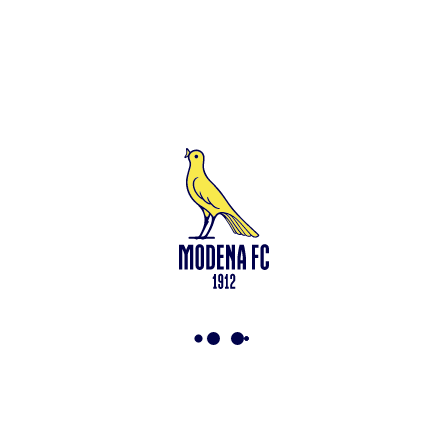
Leggi anche
Venezia-Modena: le info per il Settore Ospiti
<-
Torna a News
VAI ALLO SHOP
ABBONATI ORA
Modena F.C. 2018 s.r.l
Viale Monte Kosica, 128
41121 Modena
info@modenacalcio.com
Centralino 059/8300061
MODENA F.C. 2018 S.r.l. Società con unico socio – Società
soggetta all’attività di direzione e coordinamento di Rivetex S.r.l.
Sede legale in Modena (MO) – Viale Monte Kosica n.128 –