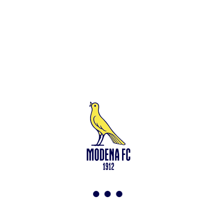
Leggi anche
Francesco Zampano: gialloblù fino al 2028
<-
Torna a News
VAI ALLO SHOP
ABBONATI ORA
Modena F.C. 2018 s.r.l
Viale Monte Kosica, 128