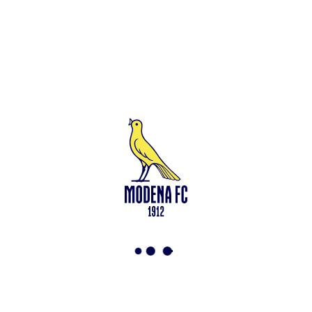
Leggi anche
Under 15: via alla preparazione a Saliceta
<-
Torna a News
VAI ALLO SHOP
ABBONATI ORA
Modena F.C. 2018 s.r.l
Viale Monte Kosica, 128
41121 Modena
info@modenacalcio.com
Centralino 059/8300061
MODENA F.C. 2018 S.r.l. Società con unico socio – Società