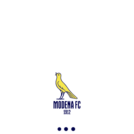
Leggi anche
Francesco Zampano: gialloblù fino al 2028
<-
Torna a News
VAI ALLO SHOP
ABBONATI ORA