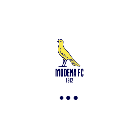
Leggi anche
Under 15: via alla preparazione a Saliceta
<-
Torna a News
VAI ALLO SHOP
ABBONATI ORA
Modena F.C. 2018 s.r.l
Viale Monte Kosica, 128
41121 Modena
info@modenacalcio.com
Centralino 059/8300061
MODENA F.C. 2018 S.r.l. Società con unico socio – Società
soggetta all’attività di direzione e coordinamento di Rivetex S.r.l.
Sede legale in Modena (MO) – Viale Monte Kosica n.128 –
Capitale Sociale di 2.000.000 € – interamente versato. Iscritta al n.
94194040369 del Registro delle Imprese di Modena – Iscritta al n.
418953 del R.E.A presso la C.C.I.A.A. di Modena – Codice Fiscale