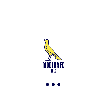
Sede legale in Modena (MO) – Viale Monte Kosica n.128 –
Capitale Sociale di 2.000.000 € – interamente versato. Iscritta al n.
94194040369 del Registro delle Imprese di Modena – Iscritta al n.
418953 del R.E.A presso la C.C.I.A.A. di Modena – Codice Fiscale
n. 94194040369 – Partita IVA n. 03814190363 Tutto il materiale
presente su questo sito è protetto dalle leggi sul copyright. Ne è
vietata la riproduzione senza l’autorizzazione di Modena F.C. 2018
s.r.l Copyright © 2018 Modena F.C. 2018 s.r.l
Social