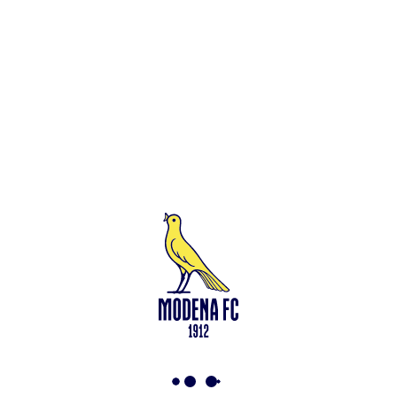
Leggi anche
Francesco Zampano: gialloblù fino al 2028
<-
Torna a News
VAI ALLO SHOP
ABBONATI ORA