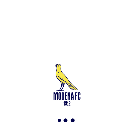
Leggi anche
Francesco Zampano: gialloblù fino al 2028
<-
Torna a News
VAI ALLO SHOP
ABBONATI ORA
Modena F.C. 2018 s.r.l
Viale Monte Kosica, 128