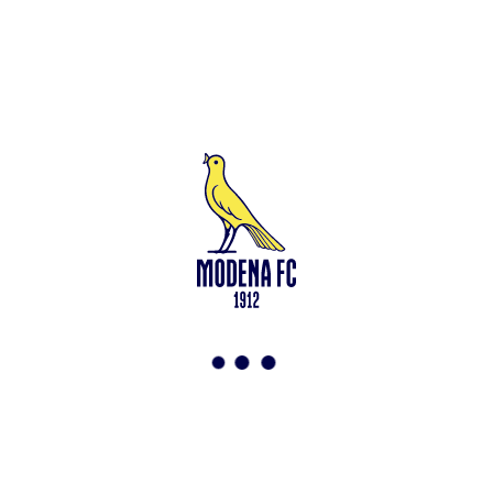
Leggi anche
Modena-Vis Pesaro: amichevole sospesa per infortunio
<-
Torna a News
VAI ALLO SHOP
ABBONATI ORA
Modena F.C. 2018 s.r.l
Viale Monte Kosica, 128
41121 Modena
info@modenacalcio.com
Centralino 059/8300061
MODENA F.C. 2018 S.r.l. Società con unico socio – Società
soggetta all’attività di direzione e coordinamento di Rivetex S.r.l.
Sede legale in Modena (MO) – Viale Monte Kosica n.128 –
Capitale Sociale di 2.000.000 € – interamente versato. Iscritta al n.