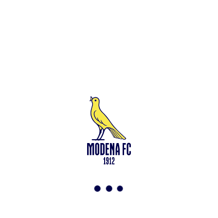
Leggi anche
Francesco Zampano: gialloblù fino al 2028
<-
Torna a News
VAI ALLO SHOP
ABBONATI ORA
Modena F.C. 2018 s.r.l
Viale Monte Kosica, 128
41121 Modena