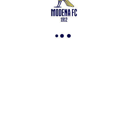
Leggi anche
Francesco Zampano: gialloblù fino al 2028
<-
Torna a News
VAI ALLO SHOP
ABBONATI ORA
Modena F.C. 2018 s.r.l
Viale Monte Kosica, 128
41121 Modena
info@modenacalcio.com
Centralino 059/8300061
MODENA F.C. 2018 S.r.l. Società con unico socio – Società
soggetta all’attività di direzione e coordinamento di Rivetex S.r.l.