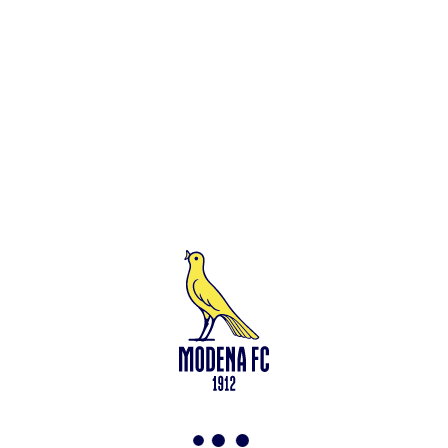
Leggi anche
Francesco Zampano: gialloblù fino al 2028
<-
Torna a News
VAI ALLO SHOP
ABBONATI ORA