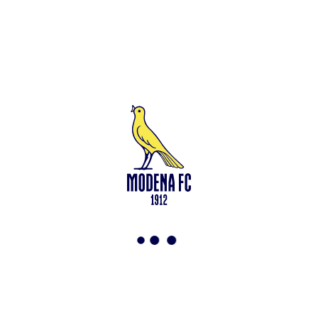
Leggi anche
Test in famiglia allo Zelocchi: gol e ritmi sostenuti
<-
Torna a News
VAI ALLO SHOP
ABBONATI ORA
Modena F.C. 2018 s.r.l
Viale Monte Kosica, 128
41121 Modena
info@modenacalcio.com
Centralino 059/8300061
MODENA F.C. 2018 S.r.l. Società con unico socio – Società
soggetta all’attività di direzione e coordinamento di Rivetex S.r.l.
Sede legale in Modena (MO) – Viale Monte Kosica n.128 –