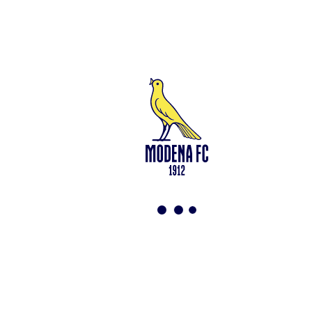
soggetta all’attività di direzione e coordinamento di Rivetex S.r.l.
Sede legale in Modena (MO) – Viale Monte Kosica n.128 –
Capitale Sociale di 2.000.000 € – interamente versato. Iscritta al n.
94194040369 del Registro delle Imprese di Modena – Iscritta al n.
418953 del R.E.A presso la C.C.I.A.A. di Modena – Codice Fiscale
n. 94194040369 – Partita IVA n. 03814190363 Tutto il materiale
presente su questo sito è protetto dalle leggi sul copyright. Ne è
vietata la riproduzione senza l’autorizzazione di Modena F.C. 2018
s.r.l Copyright © 2018 Modena F.C. 2018 s.r.l
Social