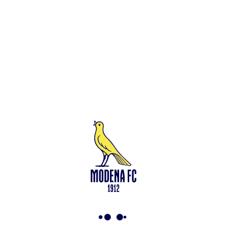
Leggi anche
Francesco Zampano: gialloblù fino al 2028
<-
Torna a News
VAI ALLO SHOP
ABBONATI ORA