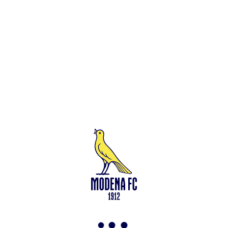
Leggi anche
Modena-Vis Pesaro: amichevole sospesa per infortunio
<-
Torna a News
VAI ALLO SHOP
ABBONATI ORA