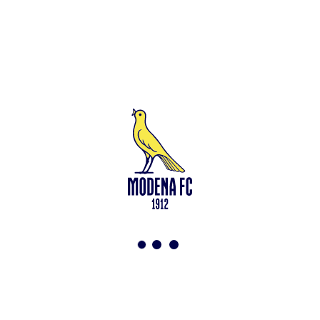
Leggi anche
Francesco Zampano: gialloblù fino al 2028
<-
Torna a News
VAI ALLO SHOP
ABBONATI ORA
Modena F.C. 2018 s.r.l
Viale Monte Kosica, 128
41121 Modena
info@modenacalcio.com
Centralino 059/8300061
MODENA F.C. 2018 S.r.l. Società con unico socio – Società
soggetta all’attività di direzione e coordinamento di Rivetex S.r.l.
Sede legale in Modena (MO) – Viale Monte Kosica n.128 –