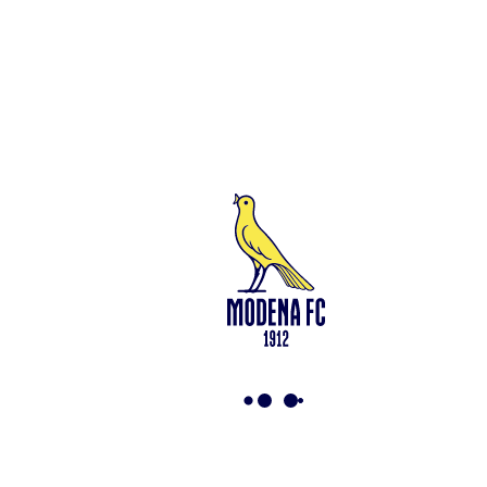
Leggi anche
Francesco Zampano: gialloblù fino al 2028
<-
Torna a News
VAI ALLO SHOP
ABBONATI ORA
Modena F.C. 2018 s.r.l
Viale Monte Kosica, 128
41121 Modena
info@modenacalcio.com
Centralino 059/8300061
MODENA F.C. 2018 S.r.l. Società con unico socio – Società