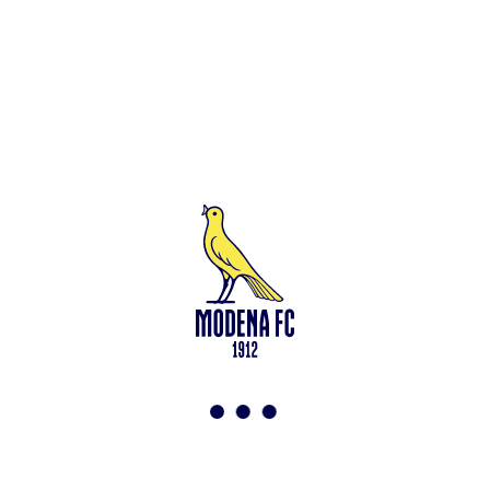
Leggi anche
Francesco Zampano: gialloblù fino al 2028
<-
Torna a News
VAI ALLO SHOP
ABBONATI ORA
Modena F.C. 2018 s.r.l
Viale Monte Kosica, 128
41121 Modena
info@modenacalcio.com
Centralino 059/8300061