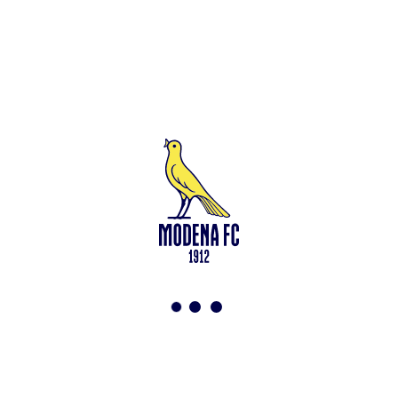
Leggi anche
Under 15: via alla preparazione a Saliceta
<-
Torna a News
VAI ALLO SHOP
ABBONATI ORA
Modena F.C. 2018 s.r.l
Viale Monte Kosica, 128
41121 Modena
info@modenacalcio.com
Centralino 059/8300061
MODENA F.C. 2018 S.r.l. Società con unico socio – Società
soggetta all’attività di direzione e coordinamento di Rivetex S.r.l.
Sede legale in Modena (MO) – Viale Monte Kosica n.128 –