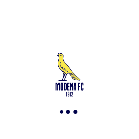
Leggi anche
Under 15: via alla preparazione a Saliceta
<-
Torna a News
VAI ALLO SHOP
ABBONATI ORA
Modena F.C. 2018 s.r.l
Viale Monte Kosica, 128
41121 Modena
info@modenacalcio.com
Centralino 059/8300061
MODENA F.C. 2018 S.r.l. Società con unico socio – Società