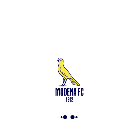
Leggi anche
Modena-Vis Pesaro: amichevole sospesa per infortunio
<-
Torna a News
VAI ALLO SHOP
ABBONATI ORA
Modena F.C. 2018 s.r.l
Viale Monte Kosica, 128
41121 Modena
info@modenacalcio.com
Centralino 059/8300061