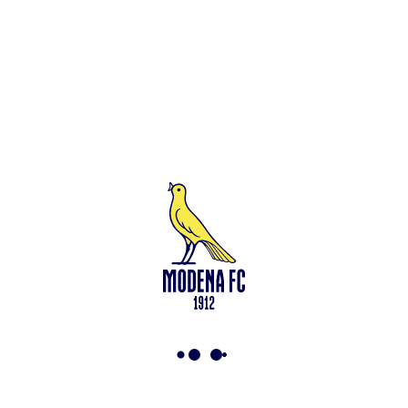
Leggi anche
Test in famiglia allo Zelocchi: gol e ritmi sostenuti
<-
Torna a News
VAI ALLO SHOP
ABBONATI ORA
Modena F.C. 2018 s.r.l
Viale Monte Kosica, 128
41121 Modena