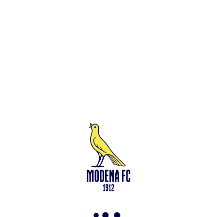
Leggi anche
Francesco Zampano: gialloblù fino al 2028
<-
Torna a News
VAI ALLO SHOP
ABBONATI ORA