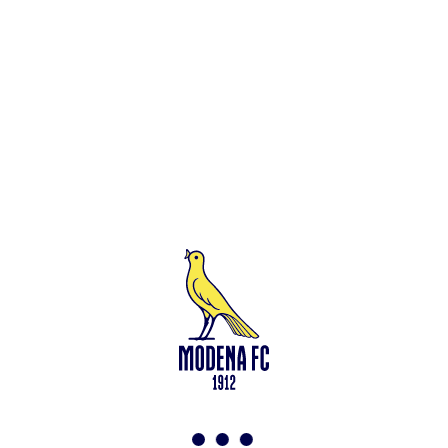
Leggi anche
Francesco Zampano: gialloblù fino al 2028
<-
Torna a News
VAI ALLO SHOP
ABBONATI ORA