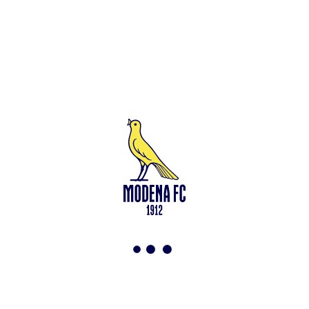
Leggi anche
Modena-Vis Pesaro: amichevole sospesa per infortunio
<-
Torna a News
VAI ALLO SHOP
ABBONATI ORA
Modena F.C. 2018 s.r.l
Viale Monte Kosica, 128
41121 Modena
info@modenacalcio.com
Centralino 059/8300061
MODENA F.C. 2018 S.r.l. Società con unico socio – Società